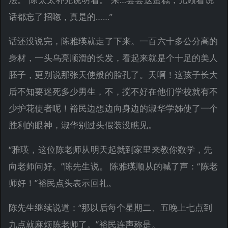
话都忘了招唿，真是的……”
话还没说完，陈雅瑛就走了下来。一百六十多公分高的
身材，一头乌亮顺滑的长发，看起来就是个十足的美人
胚子，更别说那张天使般的脸孔了。天啊！这孩子长大
后不知要迷死多少男生，不，搅不好在他们学校就有不
少护花使者呢！裕民边想边向身边的淑华学姊使了一个
胜利的眼神，淑华别过头假装没瞧见。
“雅瑛，这位陈老师从明天起就到家里来教你数学，先
向老师问好。”陈先生说。 陈雅瑛顺从的喊了声：“陈老
师好！”裕民点头表示回礼。
陈先生继续说道：“那以后每个星期二、五晚上七点到
九点就麻烦陈老师了。”裕民连声称是。