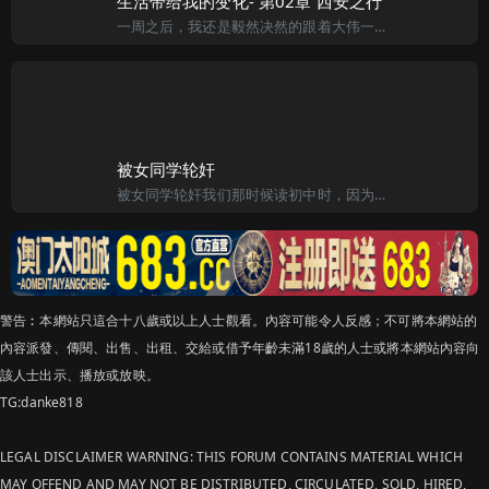
生活带给我的变化- 第02章 西安之行
一周之后，我还是毅然决然的跟着大伟一起回了老家，一路上火车和长途车，终于到了山西省西安市西南８０公里的翠华山郑家坡村。到了他家已经是晚上了，一座整齐的小院，院子不大还算是干净。 大伟的妈妈在门口把我
被女同学轮奸
被女同学轮奸我们那时候读初中时，因为家离学校比较远，所以一般都是住到学校�，到星期六下午才回家。那时候，学校规定男生不准进女生寝室，女生也不准进男生寝室，因此，女生们在寝室�就毫无顾及。记得是我上初
警告︰本網站只這合十八歲或以上人士觀看。內容可能令人反感；不可將本網站的
內容派發、傳閱、出售、出租、交給或借予年齡未滿18歲的人士或將本網站內容向
該人士出示、播放或放映。
TG:danke818
LEGAL DISCLAIMER WARNING: THIS FORUM CONTAINS MATERIAL WHICH
MAY OFFEND AND MAY NOT BE DISTRIBUTED, CIRCULATED, SOLD, HIRED,