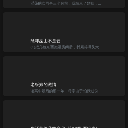
淫荡的女同事三个月前，我结束了婚姻，也失去了工作。在儿子，女儿同情的眼光中，我度过了最颓废，最沮丧的三个月。 终于，我在女儿关心的眼中清醒了。深深觉悟到昨非今是的我，开始认真的寻找工作机会。 总算天从
除却巫山不是云
(1)把几包东西抱进房间后，我累得满头大汗。还来不及喝口水，妈妈也紧跟着进来了，手里抱着一个纸箱。“妈妈，没有开水，将就点吧……”我递上一瓶矿泉水。妈没有接，弯弯的眉毛挤在眉头，在３０平米的房间里踱来
老板娘的激情
读高中最后的那一年，母亲由于怕我过份的依赖家里，硬要我尝试自力更生。就在人生最珍贵的高中最后一个暑假里，母亲竟为我安排了生平的第一份工作。那是在一个杂货小店里当跑腿，也就是什么都得做。真不知母亲是怎么