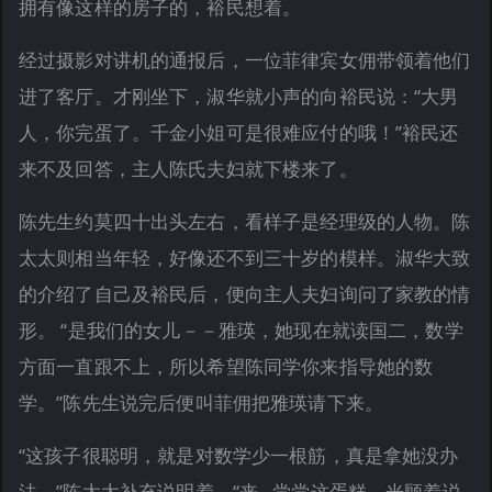
拥有像这样的房子的，裕民想着。
经过摄影对讲机的通报后，一位菲律宾女佣带领着他们
进了客厅。才刚坐下，淑华就小声的向裕民说：“大男
人，你完蛋了。千金小姐可是很难应付的哦！”裕民还
来不及回答，主人陈氏夫妇就下楼来了。
陈先生约莫四十出头左右，看样子是经理级的人物。陈
太太则相当年轻，好像还不到三十岁的模样。淑华大致
的介绍了自己及裕民后，便向主人夫妇询问了家教的情
形。 “是我们的女儿－－雅瑛，她现在就读国二，数学
方面一直跟不上，所以希望陈同学你来指导她的数
学。”陈先生说完后便叫菲佣把雅瑛请下来。
“这孩子很聪明，就是对数学少一根筋，真是拿她没办
法。”陈太太补充说明着。“来…尝尝这蛋糕，光顾着说