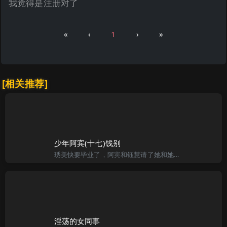
我觉得是注册对了
«
‹
1
›
»
[相关推荐]
少年阿宾(十七)饯别
琇美快要毕业了，阿宾和钰慧请了她和她男朋友去吃牛排，当作送别。那是一家中间等级的西餐馆，那天客人少少的，四人挑了个角落安静的座位，还算蛮有气氛。餐厅里摆设都很简仆干净，餐桌铺着长长的桌巾几乎直垂到地上
淫荡的女同事