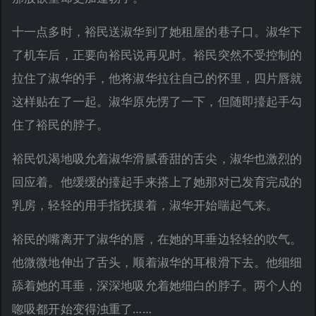
十一点多时，裕民送淑华到了她租屋的巷子口。淑华下
了机车后，正要向裕民说再见时。裕民突然不受控制的
拉住了淑华的手，他将淑华拉往自己的怀里，四片唇就
这样贴在了一起。淑华原先愣了一下，但随即擡起手勾
住了裕民的脖子。
裕民饥渴地吸允着淑华滑腻香甜的舌尖，淑华也激烈的
回应着。他缓缓的擡起手来搭上了她那对已发育完成的
乳房，轻轻的用手指抚摸着，淑华开始喘起气来。
裕民的嘴离开了淑华的唇，在她的耳垂边轻轻的吹气。
他微微地伸出了舌头，顺着淑华的耳根滑下去。他细细
舔着她的耳垂，深深地吸允着她细白的脖子。两个人的
唿吸都开始变得浊重了……