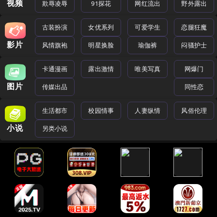
视频
欺辱凌辱
91探花
网红流出
野外露出
古装扮演
女优系列
可爱学生
恋腿狂魔
影片
风情旗袍
明星换脸
瑜伽裤
闷骚护士
卡通漫画
露出激情
唯美写真
网爆门
图片
传媒出品
同性恋
生活都市
校园情事
人妻纵情
风俗伦理
小说
另类小说