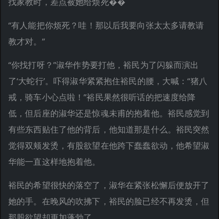
找家教时，差点被她给烦死��
“有人能把你烦死？哇！那以后我要向张太太多请教请
教才对。”
“你找打呀？”淑华作势要打他，裕民为了闪躲而演出
了‘大蛇行’。吓得淑华紧紧抱住裕民的腰，大喊：“猪八
戒，骑车小心点啦！”裕民果然很听话的把速度给降
低，但后座的淑华还是惊魂未甫的抱着他。裕民感觉到
有些东西贴住了他的背后，他知道那是什么。裕民突然
觉得双颊发烫，有股欲望在他跨下蠢蠢欲动，他希望淑
华能一直这样地抱着他。
裕民的希望很快的落空了，淑华在紧张松懈后便放开了
她的手。在晚风的吹拂下，裕民的脸已经不再发烫，但
那股欲望却更加蓬勃了。