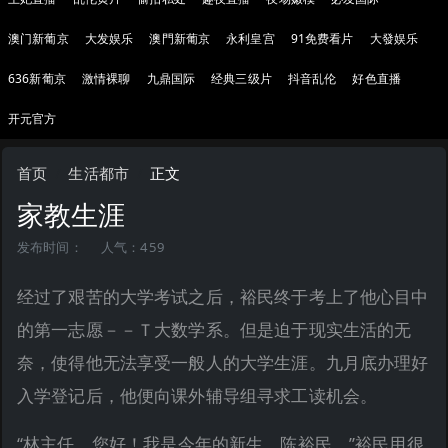
澳门新葡京
大发娱乐
澳門新葡京
永利皇宫
91免费看片
大發娱乐
636新葡京
激情裸聊
九鼎国际
经典三级片
抖音乱伦
好色直播
开元官方
首页
生活都市
正文
家教生涯
发布时间：
人气：459
经过了艰苦的大学考试之后，裕民终于考上了他心目中
的第一志愿－－Ｔ大数学系。但是迫于现实生活的无
奈，使得他无法享受一般人的大学生涯。九月底办理好
入学登记后，他便向课外辅导组寻求工读机会。
“林主任，您好！我是今年的新生，陈裕民。”裕民用很