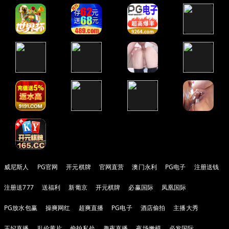
威尼斯人
PG官网
开元棋牌
官网直营
澳门永利
PG电子
注册送钱
注册送777
送福利
新葡京
开元棋牌
必赢国际
凤凰国际
PG放水包赢
操爽网红
超爽直播
PG电子
酒店偷拍
主播大秀
王妃直播
乱伦黄片
偷拍私处
趣夜直播
夜场嫩模
必发国际