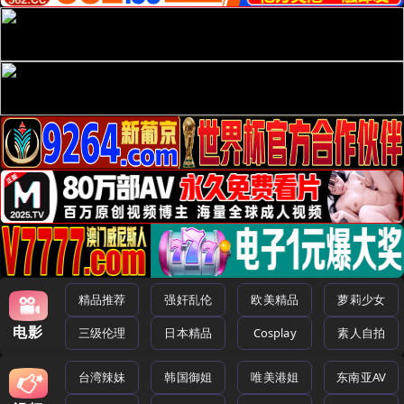
精品推荐
强奸乱伦
欧美精品
萝莉少女
电影
三级伦理
日本精品
Cosplay
素人自拍
台湾辣妹
韩国御姐
唯美港姐
东南亚AV